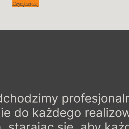
Czytaj więcej
chodzimy profesjonaln
nie do każdego realiz
, starając się, aby każd