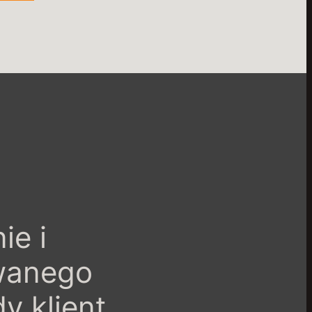
ie i
owanego
y klient