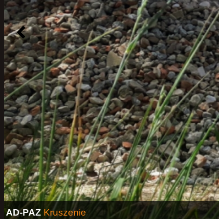
AD-PAZ
Rozbiórki