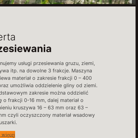
erta
zesiewania
ujemy usługi przesiewania gruzu, ziemi,
ywa itp. na dowolne 3 frakcje. Maszyna
iewa materiał o zakresie frakcji 0 – 400
raz umożliwia oddzielenie gliny od ziemi.
dstawowym zakresie można oddzielić
ę o frakcji 0-16 mm, dalej materiał o
nieniu kruszywa 16 – 63 mm oraz 63 –
mm czyli oczyszczony materiał wsadowy
uszarki.
 więcej