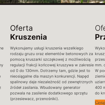
Oferta
Of
Kruszenia
Pr
ne
Wykonujemy usługi kruszenia wszelkiego
Wykon
rodzaju gruzu oraz elementów betonowych za
krusz
pomocą kruszarki szczękowej z możliwością
przes
ny
regulacji frakcji końcowej kruszywa w zakresie
mm. o
od 0 do 130mm. Dotrzemy tam, gdzie jest to
W po
e
nieosiągalne dla maszyn konkurencji. Napęd
ziemi
spalinowy daje niezależność od zewnętrznych
uziar
z
źródeł zasilania. Wbudowany generator
400 
pozwala na zasilenie dodatkowego sprzętu
do kr
(przesiewacz, przenośniki).
Czytaj