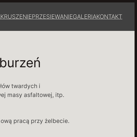
A
KRUSZENIE
PRZESIEWANIE
GALERIA
KONTAKT
yburzeń
łów twardych i
j masy asfaltowej, itp.
ową pracą przy żelbecie.