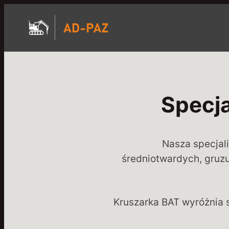
Skip
to
content
Specja
Nasza specjal
średniotwardych, gruzu
Kruszarka BAT wyróżnia 