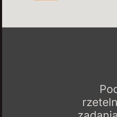
Pod
rzetel
zadania