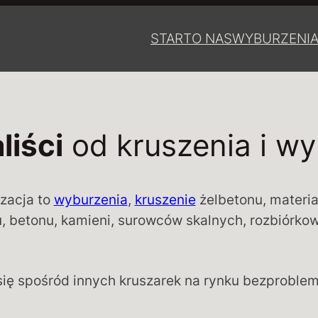
START
O NAS
WYBURZENI
liści
od kruszenia i w
izacja to
wyburzenia
,
kruszenie
żelbetonu, materia
, betonu, kamieni, surowców skalnych, rozbiórkowe
się spośród innych kruszarek na rynku bezproblem