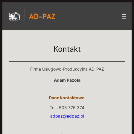
Skip
to
content
Kontakt
Firma Usługowo-Produkcyjna AD-PAZ
Adam Pazoła
Dane kontaktowe:
Tel.: 505 776 374
adpaz@adpaz.pl