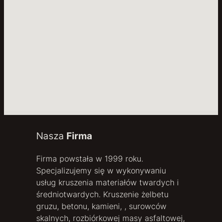
Nasza
Firma
Firma powstała w 1999 roku.
Specjalizujemy się w wykonywaniu
usług kruszenia materiałów twardych i
średniotwardych. Kruszenie żelbetu
gruzu, betonu, kamieni, , surowców
skalnych, rozbiórkowej masy asfaltowej,