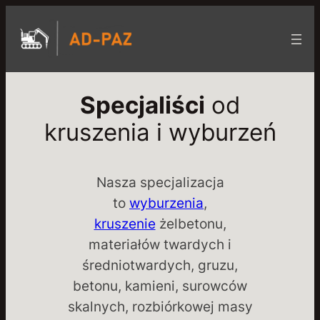
Skip
to
content
Specjaliści
od
kruszenia i wyburzeń
Nasza specjalizacja
to
wyburzenia
,
kruszenie
żelbetonu,
materiałów twardych i
średniotwardych, gruzu,
betonu, kamieni, surowców
skalnych, rozbiórkowej masy