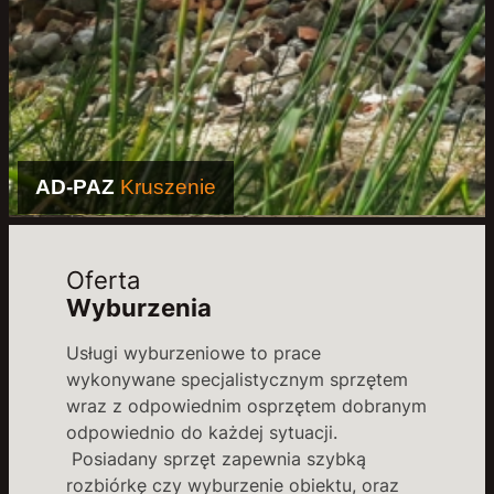
ruszenie
AD-PAZ
Roz
Oferta
Wyburzenia
Usługi wyburzeniowe to prace
wykonywane specjalistycznym sprzętem
wraz z odpowiednim osprzętem dobranym
odpowiednio do każdej sytuacji.
Posiadany sprzęt zapewnia szybką
rozbiórkę czy wyburzenie obiektu, oraz